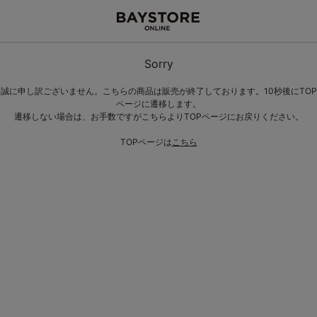
Sorry
誠に申し訳ございません。こちらの商品は販売が終了しております。10秒後にTOP
ページに遷移します。
遷移しない場合は、お手数ですがこちらよりTOPページにお戻りください。
TOPページは
こちら