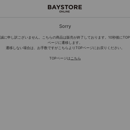
Sorry
誠に申し訳ございません。こちらの商品は販売が終了しております。10秒後にTOP
ページに遷移します。
遷移しない場合は、お手数ですがこちらよりTOPページにお戻りください。
TOPページは
こちら