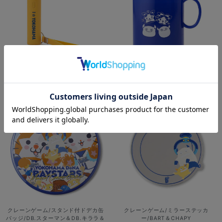
ハンディファン/CHAPY
歯ブラシセット/DB.スターマン＆DB.
キララ＆BART＆CHAPY
¥3,200
(税込)
¥1,100
(税込)
クレーンゲーム/スタンド付ドデカ缶
クレーンゲーム/ミラーステッカ
バッジ/DB.スターマン＆DB.キララ＆
ー/BART＆CHAPY