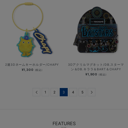
2連3Dネームキーホルダー/CHAPY
3Dアクリルマグネット/DB.スターマ
ン＆DB.キララ＆BART＆CHAPY
¥1,300
(税込)
¥1,900
(税込)
Previous
1
2
3
4
5
Next
FEATURES
特集