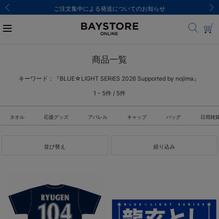
ご注文集中による発送についてのお知らせ
商品一覧
キーワード：『BLUE☆LIGHT SERIES 2026 Supported by nojima』
1 - 5件 / 5件
タオル
応援グッズ
アパレル
キャップ
バッグ
日用雑
並び替え
絞り込み