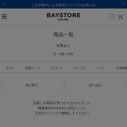
ご注文集中による発送についてのお知らせ
商品一覧
在庫あり
0 - 0件 / 0件
タオル
応援グッズ
アパレル
キャップ
バッグ
日用雑
並び替え
絞り込み
お探しの商品が見つかりませんでした。
検索条件をゆるめに設定したり、
上位のジャンルで検索してください。