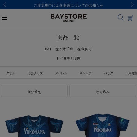
ご注文集中による発送についてのお知らせ
商品一覧
#41 佐々木千隼
在庫あり
1 - 18件 / 18件
タオル
応援グッズ
アパレル
キャップ
バッグ
日用雑
並び替え
絞り込み