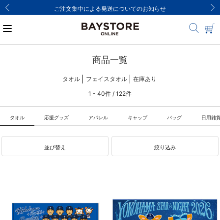
ご注文集中による発送についてのお知らせ
商品一覧
タオル
フェイスタオル
在庫あり
1 - 40件 / 122件
タオル
応援グッズ
アパレル
キャップ
バッグ
日用雑
並び替え
絞り込み