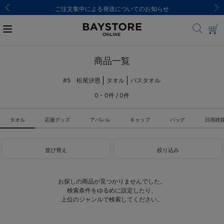
ご注文集中による発送についてのお知らせ
商品一覧
#5 松尾汐恩
タオル
バスタオル
0 - 0件 / 0件
タオル
応援グッズ
アパレル
キャップ
バッグ
日用雑
並び替え
絞り込み
お探しの商品が見つかりませんでした。
検索条件をゆるめに設定したり、
上位のジャンルで検索してください。