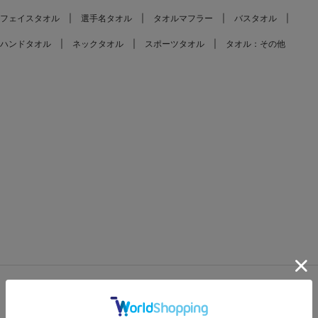
フェイスタオル
選手名タオル
タオルマフラー
バスタオル
ハンドタオル
ネックタオル
スポーツタオル
タオル：その他
FEATURES
特集