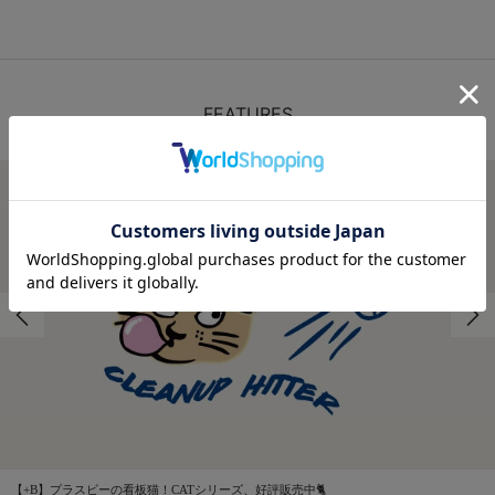
FEATURES
特集
【+B】プラスビーの看板猫！CATシリーズ、好評販売中🐈