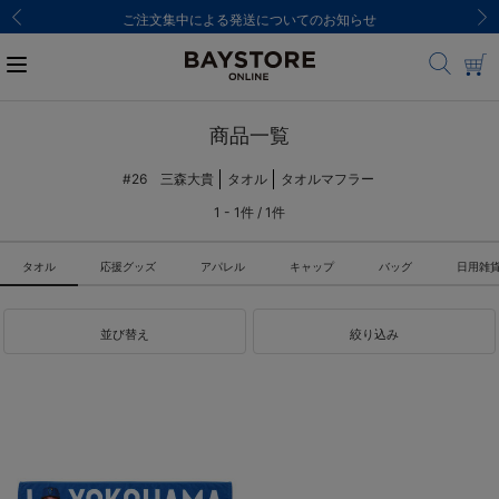
ご注文集中による発送についてのお知らせ
商品一覧
#26 三森大貴
タオル
タオルマフラー
1 - 1件 / 1件
タオル
応援グッズ
アパレル
キャップ
バッグ
日用雑
並び替え
絞り込み