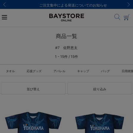
ご注文集中による発送についてのお知らせ
商品一覧
#7 佐野恵太
1 - 15件 / 15件
タオル
応援グッズ
アパレル
キャップ
バッグ
日用雑
並び替え
絞り込み