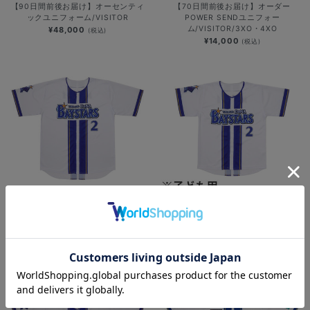
【90日間前後お届け】オーセンティ
【70日間前後お届け】オーダー
ックユニフォーム/VISITOR
POWER SENDユニフォー
ム/VISITOR/3XO・4XO
¥48,000
(税込)
¥14,000
(税込)
再入荷
再入荷
ハイクオリティーレプリカユニフォー
ハイクオリティーレプリカユニフォー
ム/HOME
ム/HOME/130cm
¥12,000
¥7,900
(税込)
(税込)