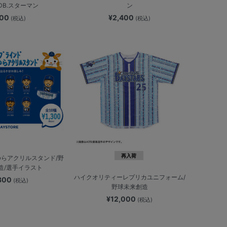
DB.スターマン
ン
800
¥2,400
(税込)
(税込)
再入荷
らアクリルスタンド/野
造/選手イラスト
ハイクオリティーレプリカユニフォーム/
,300
(税込)
野球未来創造
¥12,000
(税込)