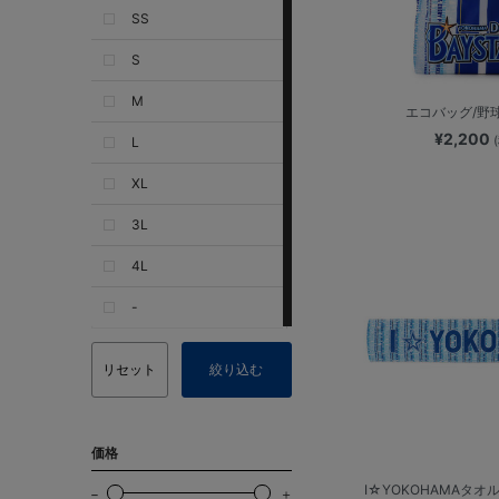
SS
S
M
エコバッグ/野
¥2,200
L
XL
3L
4L
-
リセット
絞り込む
価格
I☆YOKOHAMAタオ