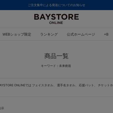
ご注文集中による発送についてのお知らせ
WEBショップ限定
ランキング
公式ホームページ
+B
商品一覧
キーワード：未来創造
TORE ONLINEでは
フェイスタオル
、
選手名タオル
、
応援バット
、
チケットホ
表示