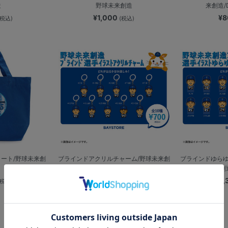
造
野球未来創造
来創造/
¥1,000
¥
(税込)
(税込)
トート/野球未来創
ブラインドアクリルチャーム/野球未来創
ブラインドゆらゆ
造/選手イラスト
球未来創
¥700
¥1
(税込)
(税込)