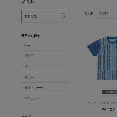
26
件
表示順
選手から探す
投手
外野手
捕手
内野手
監督・コーチ
SOLD O
マスコット
プラクティスＴシャ
¥4,400
カテゴリ