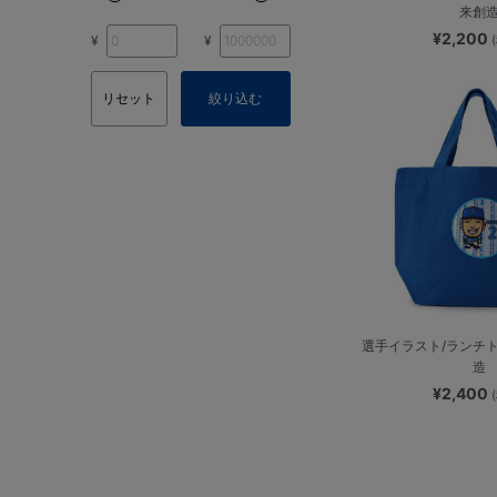
来創
¥2,200
¥
¥
リセット
絞り込む
選手イラスト/ランチ
造
¥2,400