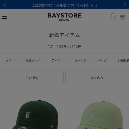
ご注文集中による発送についてのお知らせ
新着アイテム
121 - 160件 / 3145件
タオル
応援グッズ
アパレル
キャップ
バッグ
日用雑
並び替え
絞り込み