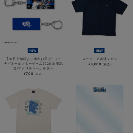
NEW
NEW
【10月上旬頃より順次お届け】マイ
スーベニア刺繍シャツ
ナビオールスターゲーム2026 出場記
¥9,800
(税込)
念/アクリルキーホルダー
¥700
(税込)