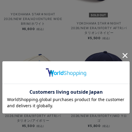
YOKOHAMA STAR☆NIGHT
SOLD OUT
2026/NEW ERA/ADVENTURE WIDE
YOKOHAMA STAR☆NIGHT
BRIM/ホワイト
2026/NEW ERA/9FORTY AFTR/バ
¥6,600
(税込)
タリオン/ネイビー
¥5,500
(税込)
YOKOHAMA STAR☆NIGHT
YOKOHAMA STAR☆NIGHT
2026/NEW ERA/9FORTY AFTR/バ
2026/NEW ERA/9FORTY/MID Yロ
タリオン/アイボリー
ゴ
¥5,500
¥5,800
(税込)
(税込)