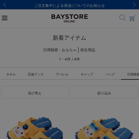
ご注文集中による発送についてのお知らせ
新着アイテム
日用雑貨・おもちゃ
衛生用品
1 - 4件 / 4件
タオル
応援グッズ
アパレル
キャップ
バッグ
日用雑
並び替え
絞り込み