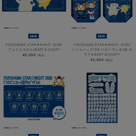
NEW
NEW
YOKOHAMA STAR☆NIGHT 2026/
YOKOHAMA STAR☆NIGHT 2026/
フェイスタオル/BART＆CHAPY
トートバッグ/DB.スターマン＆DB.キ
ララ＆BART＆CHAPY
¥2,200
(税込)
¥3,300
(税込)