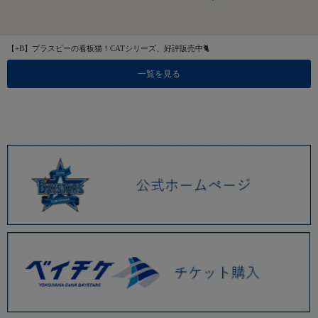
【+B】プラスビーの看板猫！CATシリーズ、好評販売中🐈
一覧を見る