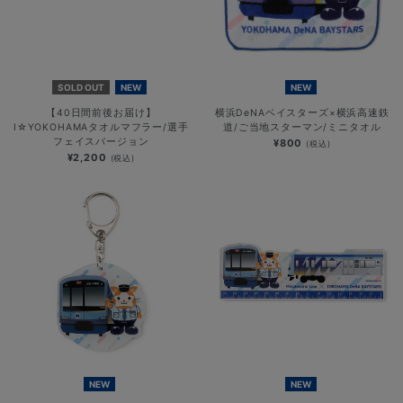
SOLD OUT
NEW
NEW
【40日間前後お届け】
横浜DeNAベイスターズ×横浜高速鉄
I☆YOKOHAMAタオルマフラー/選手
道/ご当地スターマン/ミニタオル
フェイスバージョン
¥800
(税込)
¥2,200
(税込)
NEW
NEW