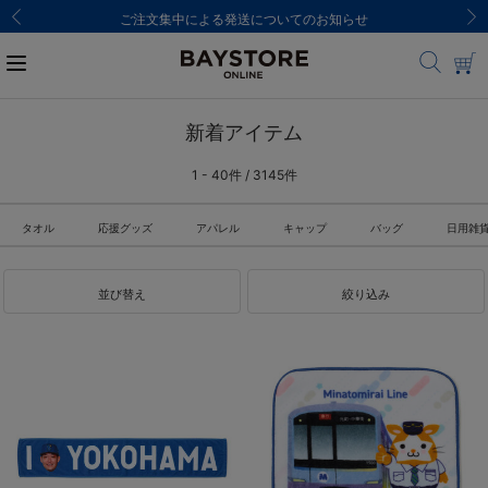
ご注文集中による発送についてのお知らせ
新着アイテム
1 - 40件 / 3145件
タオル
応援グッズ
アパレル
キャップ
バッグ
日用雑
並び替え
絞り込み