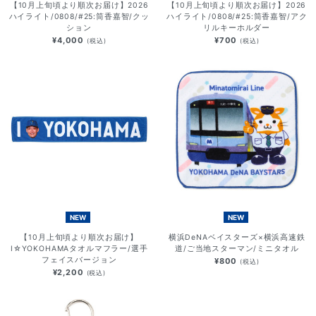
【10月上旬頃より順次お届け】2026
【10月上旬頃より順次お届け】2026
ハイライト/0808/#25:筒香嘉智/クッ
ハイライト/0808/#25:筒香嘉智/アク
ション
リルキーホルダー
¥4,000
¥700
(税込)
(税込)
NEW
NEW
【10月上旬頃より順次お届け】
横浜DeNAベイスターズ×横浜高速鉄
I☆YOKOHAMAタオルマフラー/選手
道/ご当地スターマン/ミニタオル
フェイスバージョン
¥800
(税込)
¥2,200
(税込)