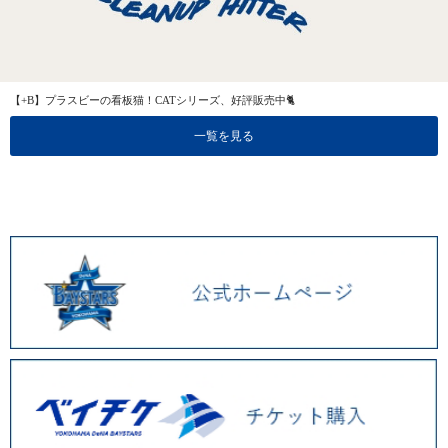
【+B】プラスビーの看板猫！CATシリーズ、好評販売中🐈
一覧を見る