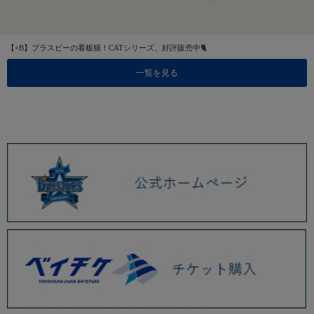
【+B】プラスビーの看板猫！CATシリーズ、好評販売中🐈
一覧を見る