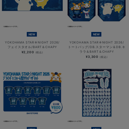
NEW
NEW
YOKOHAMA STAR☆NIGHT 2026/
YOKOHAMA STAR☆NIGHT 2026/
フェイスタオル/BART＆CHAPY
トートバッグ/DB.スターマン＆DB.キ
ララ＆BART＆CHAPY
¥2,200
(税込)
¥3,300
(税込)