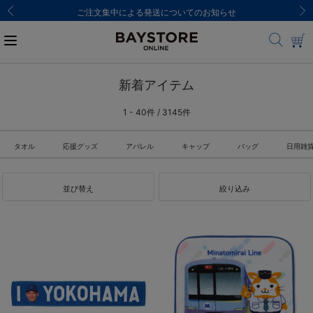
ご注文集中による発送についてのお知らせ
新着アイテム
1 - 40件 / 3145件
タオル
応援グッズ
アパレル
キャップ
バッグ
日用雑
並び替え
絞り込み