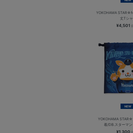
NEW
YOKOHAMA STAR☆N
丈Tシ
¥4,501
NEW
YOKOHAMA STAR☆N
着/DB.スターマン
¥1,300