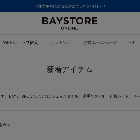
ご注文集中による発送についてのお知らせ
WEBショップ限定
ランキング
公式ホームページ
+B
新着アイテム
BAYSTORE ONLINEでは
フェイスタオル
、
選手名タオル
、
応援バット
、
チ
件を表示