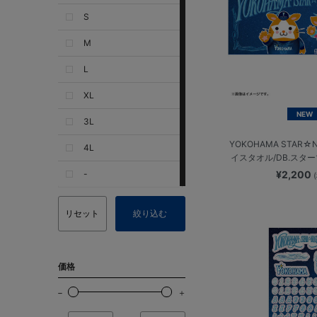
S
M
L
XL
NEW
3L
YOKOHAMA STAR☆N
4L
イスタオル/DB.スター
-
¥2,200
リセット
絞り込む
価格