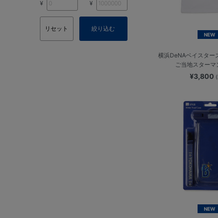
¥
¥
リセット
絞り込む
NEW
横浜DeNAベイスター
ご当地スターマ
¥3,800
NEW