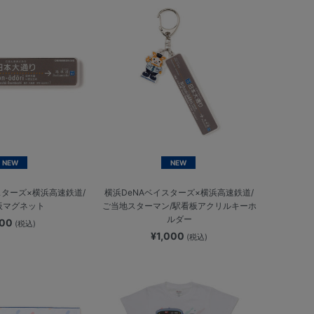
NEW
NEW
スターズ×横浜高速鉄道/
横浜DeNAベイスターズ×横浜高速鉄道/
板マグネット
ご当地スターマン/駅看板アクリルキーホ
ルダー
900
(税込)
¥1,000
(税込)