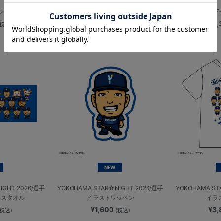
Bシンボル
防水ケース/DB.スターマン
甚平上下
¥2,200
¥9
(税込)
(税込)
NEW
IGHT 2026/選手
YOKOHAMA STAR☆NIGHT 2026/選手
YOKOHAMA ST
イスタオル
イラストワッペン
イラ
¥1,600
¥3
(税込)
(税込)