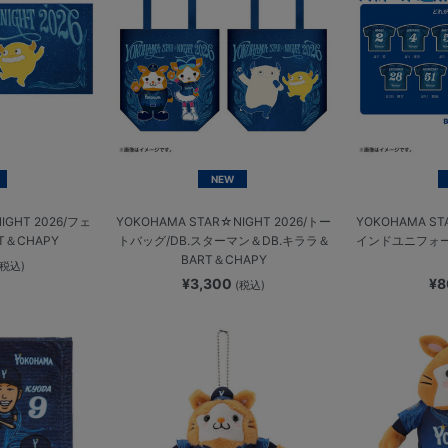
NEW
IGHT 2026/フェ
YOKOHAMA STAR☆NIGHT 2026/トー
YOKOHAMA ST
T＆CHAPY
トバッグ/DB.スターマン＆DB.キララ＆
インドユニフォ
BART＆CHAPY
(税込)
¥3,300
¥
(税込)