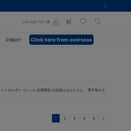
こんにちは
ゲスト
様
Click here from overseas
店舗紹介
ケットホルダー
といった定番商品 の品揃えはもちろん、 選手毎の人
1
2
3
4
5
Next