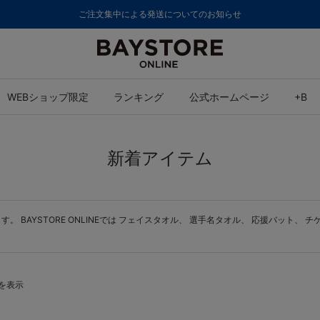
ご注文集中による発送についてのお知らせ
WEBショップ限定
ランキング
公式ホームページ
+B
新着アイテム
BAYSTORE ONLINEでは
フェイスタオル
、
選手名タオル
、
応援バット
、
チ
件を表示