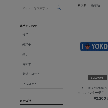
表示順
選手から探す
投手
外野手
捕手
内野手
監督・コーチ
SOLD OUT
マスコット
【40日間前後お届け】I
タオルマフラー/選手
¥2,200
カテゴリ