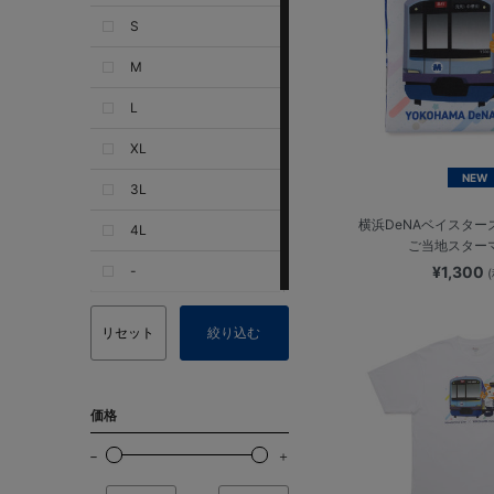
S
M
L
XL
NEW
3L
横浜DeNAベイスター
4L
ご当地スター
-
¥1,300
リセット
絞り込む
価格