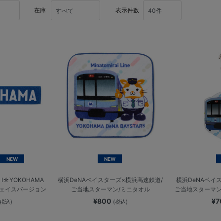
在庫
表示件数
NEW
NEW
☆YOKOHAMA
横浜DeNAベイスターズ×横浜高速鉄道/
横浜DeNAベイ
フェイスバージョン
ご当地スターマン/ミニタオル
ご当地スターマン
¥800
¥
(税込)
(税込)