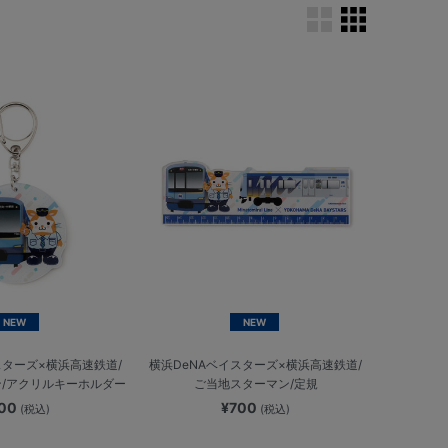
NEW
NEW
スターズ×横浜高速鉄道/
横浜DeNAベイスターズ×横浜高速鉄道/
/アクリルキーホルダー
ご当地スターマン/定規
700
¥700
(税込)
(税込)