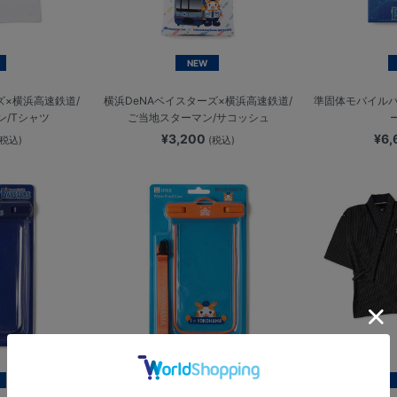
NEW
ズ×横浜高速鉄道/
横浜DeNAベイスターズ×横浜高速鉄道/
準固体モバイルバッ
ン/Tシャツ
ご当地スターマン/サコッシュ
¥3,200
¥6
(税込)
(税込)
NEW