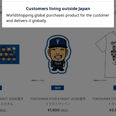
Bシンボル
防水ケース/DB.スターマン
甚平上下
¥2,200
¥9
(税込)
(税込)
NEW
IGHT 2026/選手
YOKOHAMA STAR☆NIGHT 2026/選手
YOKOHAMA ST
イスタオル
イラストワッペン
イラ
¥1,600
¥3
(税込)
(税込)