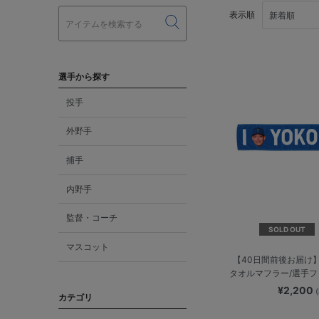
表示順
選手から探す
投手
外野手
捕手
内野手
監督・コーチ
SOLD OUT
マスコット
【40日間前後お届け】I
タオルマフラー/選手
¥2,200
カテゴリ