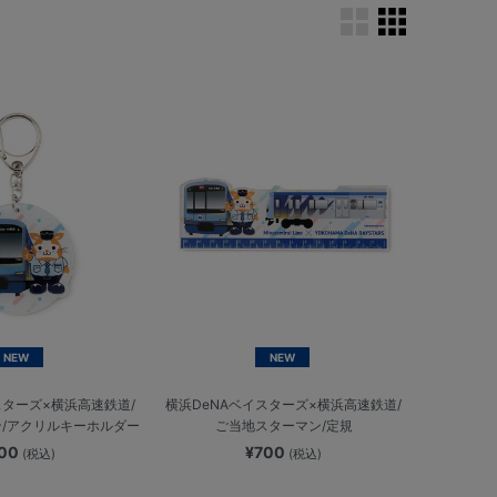
NEW
NEW
スターズ×横浜高速鉄道/
横浜DeNAベイスターズ×横浜高速鉄道/
/アクリルキーホルダー
ご当地スターマン/定規
700
¥700
(税込)
(税込)