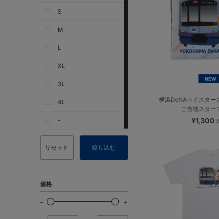
S
M
L
XL
NEW
3L
横浜DeNAベイスター
4L
ご当地スター
-
¥1,300
リセット
絞り込む
価格