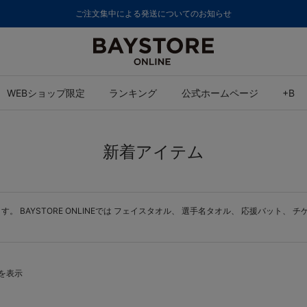
ご注文集中による発送についてのお知らせ
WEBショップ限定
ランキング
公式ホームページ
+B
新着アイテム
BAYSTORE ONLINEでは
フェイスタオル
、
選手名タオル
、
応援バット
、
チ
件を表示