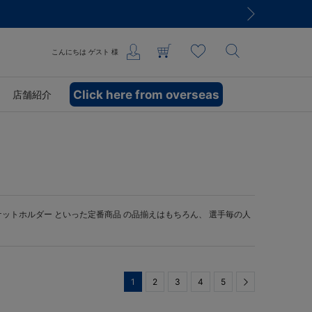
こんにちは
ゲスト
様
Click here from overseas
店舗紹介
ケットホルダー
といった定番商品 の品揃えはもちろん、 選手毎の人
1
2
3
4
5
Next