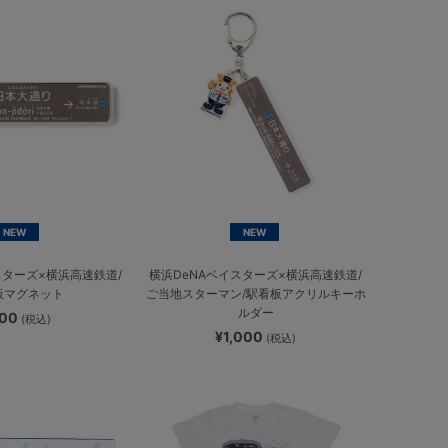
NEW
NEW
スターズ×横浜高速鉄道/
横浜DeNAベイスターズ×横浜高速鉄道/
板マグネット
ご当地スターマン/駅看板アクリルキーホ
ルダー
900
(税込)
¥1,000
(税込)