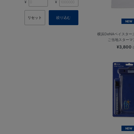
¥
¥
リセット
絞り込む
NEW
横浜DeNAベイスター
ご当地スターマ
¥3,800
NEW