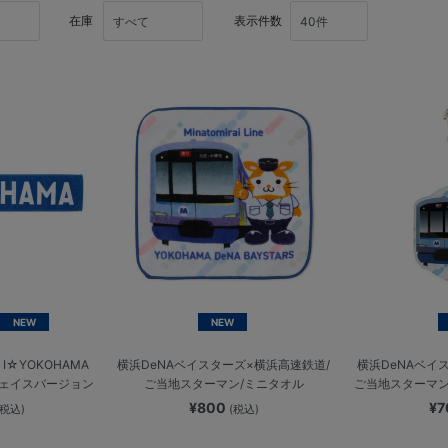
在庫
表示件数
NEW
NEW
☆YOKOHAMA
横浜DeNAベイスターズ×横浜高速鉄道/
横浜DeNAベイ
フェイスバージョン
ご当地スターマン/ミニタオル
ご当地スターマン
¥800
¥
(税込)
(税込)