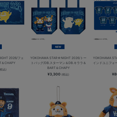
NEW
IGHT 2026/フェ
YOKOHAMA STAR☆NIGHT 2026/トー
YOKOHAMA ST
T＆CHAPY
トバッグ/DB.スターマン＆DB.キララ＆
インドユニフォ
BART＆CHAPY
(税込)
¥3,300
¥
(税込)