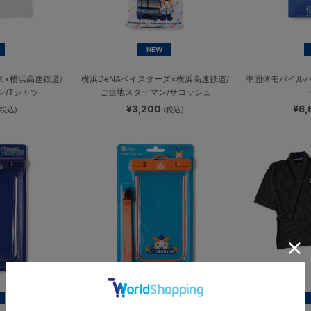
NEW
ズ×横浜高速鉄道/
横浜DeNAベイスターズ×横浜高速鉄道/
準固体モバイルバッ
ン/Tシャツ
ご当地スターマン/サコッシュ
¥3,200
¥6
(税込)
(税込)
NEW