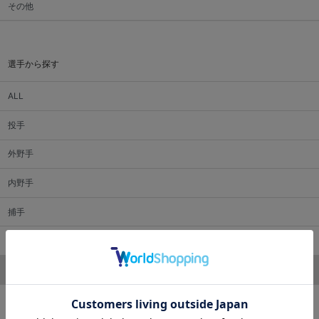
その他
選手から探す
ALL
投手
外野手
内野手
捕手
監督・コーチ
マスコット