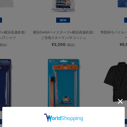
NEW
ズ×横浜高速鉄道/
横浜DeNAベイスターズ×横浜高速鉄道/
準固体モバイルバッ
ン/Tシャツ
ご当地スターマン/サコッシュ
¥3,200
¥6
(税込)
(税込)
NEW