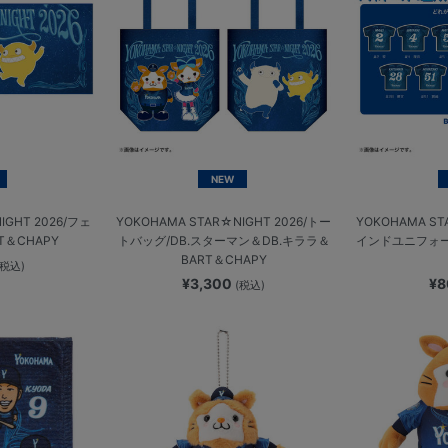
NEW
IGHT 2026/フェ
YOKOHAMA STAR☆NIGHT 2026/トー
YOKOHAMA ST
T＆CHAPY
トバッグ/DB.スターマン＆DB.キララ＆
インドユニフォ
BART＆CHAPY
(税込)
¥3,300
¥
(税込)