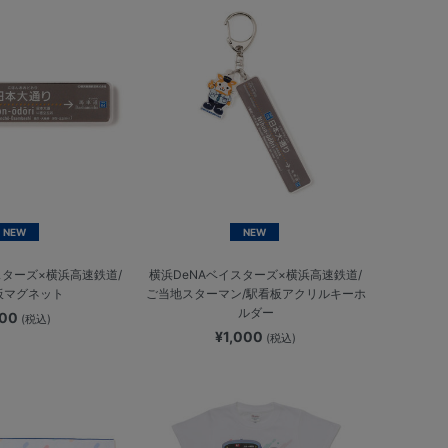
NEW
NEW
スターズ×横浜高速鉄道/
横浜DeNAベイスターズ×横浜高速鉄道/
板マグネット
ご当地スターマン/駅看板アクリルキーホ
ルダー
900
(税込)
¥1,000
(税込)