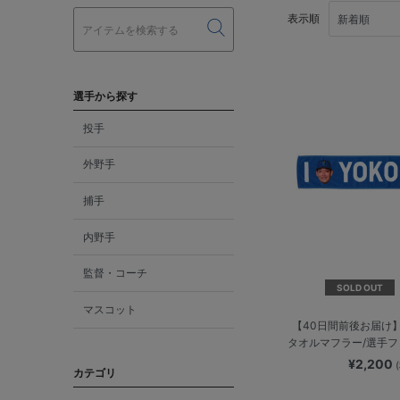
表示順
選手から探す
投手
外野手
捕手
内野手
監督・コーチ
SOLD OUT
マスコット
【40日間前後お届け】I
タオルマフラー/選手
¥2,200
カテゴリ