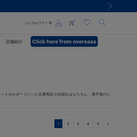
こんにちは
ゲスト
様
Click here from overseas
店舗紹介
ケットホルダー
といった定番商品 の品揃えはもちろん、 選手毎の人
1
2
3
4
5
Next