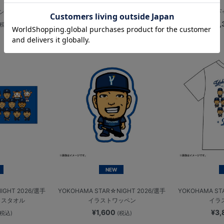
Bシンボル
防水ケース/DB.スターマン
甚平上下
¥2,200
¥9
(税込)
(税込)
NEW
IGHT 2026/選手
YOKOHAMA STAR☆NIGHT 2026/選手
YOKOHAMA ST
イスタオル
イラストワッペン
イラ
¥1,600
¥3
(税込)
(税込)