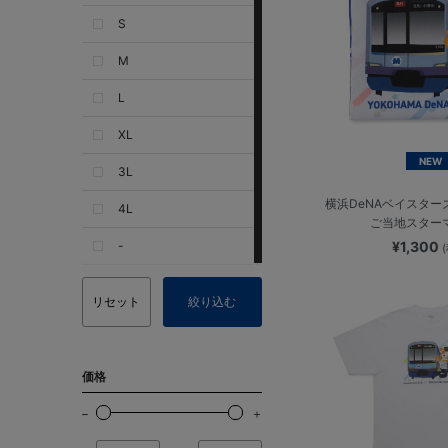
S
M
L
XL
NEW
3L
横浜DeNAベイスター
4L
ご当地スター
-
¥1,300
リセット
絞り込む
価格