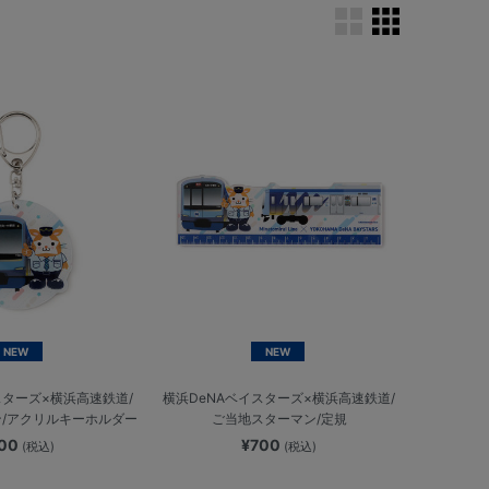
NEW
NEW
スターズ×横浜高速鉄道/
横浜DeNAベイスターズ×横浜高速鉄道/
/アクリルキーホルダー
ご当地スターマン/定規
700
¥700
(税込)
(税込)