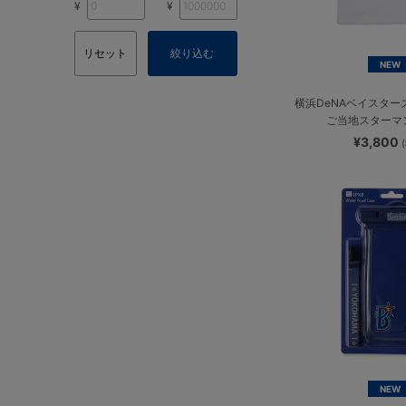
¥
¥
リセット
絞り込む
NEW
横浜DeNAベイスター
ご当地スターマ
¥3,800
NEW