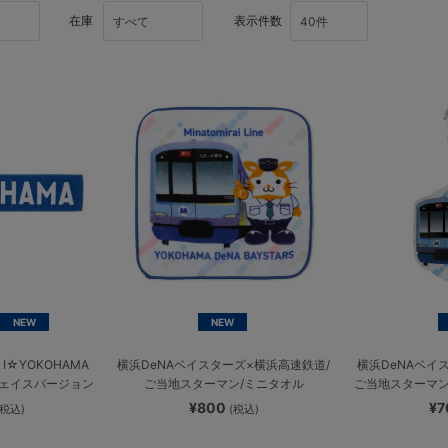
在庫
表示件数
NEW
NEW
☆YOKOHAMA
横浜DeNAベイスターズ×横浜高速鉄道/
横浜DeNAベイ
フェイスバージョン
ご当地スターマン/ミニタオル
ご当地スターマン
¥800
¥
(税込)
(税込)