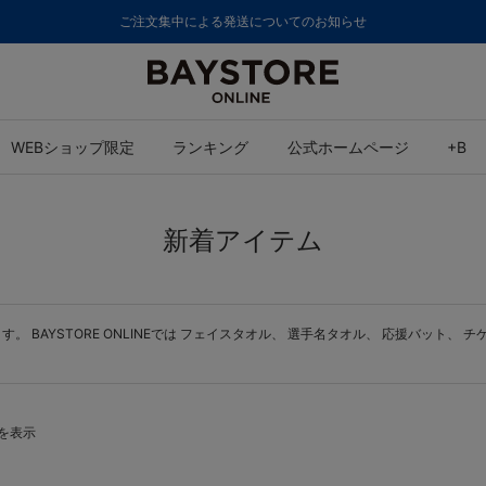
ご注文集中による発送についてのお知らせ
WEBショップ限定
ランキング
公式ホームページ
+B
新着アイテム
BAYSTORE ONLINEでは
フェイスタオル
、
選手名タオル
、
応援バット
、
チ
件を表示