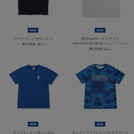
NEW
NEW
シャーリングポロシャツ
横浜DeNAベイスターズ
×MOONEYES/発泡プリントTシャツ
¥7,000
(税込)
¥5,000
(税込)
NEW
NEW
キッズTシャツ/Bシンボル
キッズドライTシャツ/カモフラージ