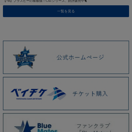
【+B】プラスビーの看板猫！CATシリーズ、好評販売中🐈
一覧を見る