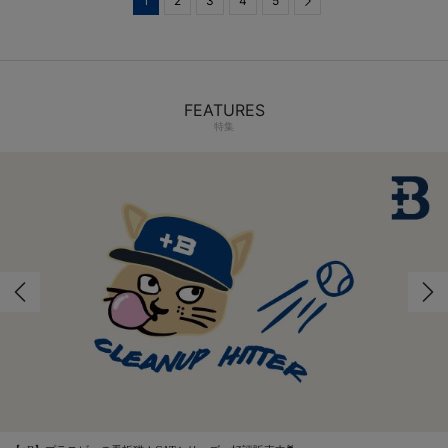
1
2
3
4
5
Next
FEATURES
特集