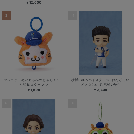
￥12,000
3
4
マスコットぬいぐるみめじるしチャー
横浜DeNAベイスターズ×ねんどろい
ム/DB.スターマン
どさぷらいず/#2:牧秀悟
￥1,600
￥2,400
5
6