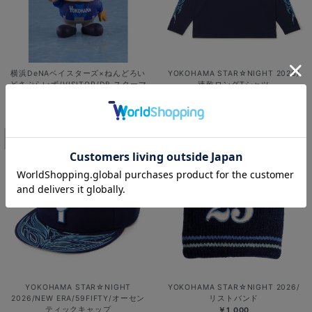
横浜DeNAベイスターズ×ねんどろい
YOKOHAMA STAR☆NIGHT 2026/
どさぷらいず/VISITOR/DB.スターマ
速乾ロングTシャツ
ン
￥6,701
￥2,400
13
14
YOKOHAMA STAR☆NIGHT
YOKOHAMA STAR☆NIGHT 2026/
2026/NEW ERA/59FIFTY/オーセン
リストバンド
ティックキャップ
￥1,000