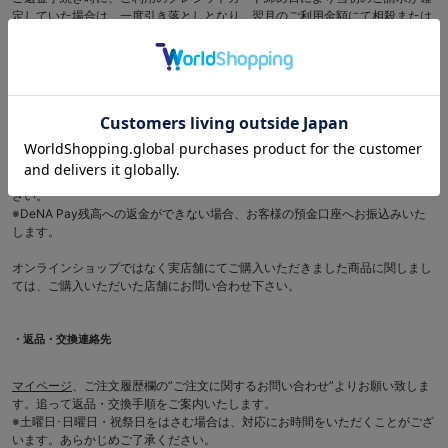
定していた場合は、一度引き落としとなり、翌月のご利用金額にて相殺または
ご返金の対応とさせて頂きます。
※ご返金方法はカード会社により異なります。クレジットカード会社発行のご
利用明細書で金額をご確認ください。
※商品代金8,000円以上(税込)ご購入し送料が無料であって、商品返品によって
送料無料適用金額を下回った場合は、送料金額分を返金額より差し引いてご返
金の対応とさせて頂きます。
●DeNA Pay払いの場合：お客様のDeNA Pay残高へ返金いたします。
※クレジットカード利用の場合は、クレジットカード払いの場合をご確認くだ
さい。
※DeNA Pay残高への返金ができない場合、お客様の預金口座へお振込みいた
します。
オンラインショップではなく実店舗にてご購入いただきました商品に関しまし
ては、ご購入いただいた店舗にお問い合わせ下さい。
・返品・交換連絡先
マイページ
、ご注文履歴欄の”ご注文に関するお問い合わせ”よりお願い致しま
す。追って返品・交換手順をご案内いたします。
※土曜日･日曜日・祝祭日をはさむ場合は、対応にお時間をいただくことがござ
います。あらかじめご了承ください。