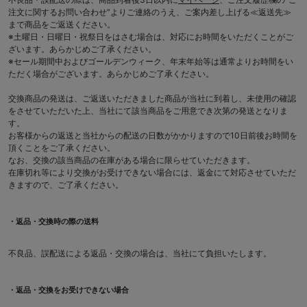
注文に関するお問い合わせ”よりご連絡のうえ、ご案内差し上げる≪返送先≫
まで商品をご返送ください。
※土曜日・日曜日・祝祭日をはさむ場合は、対応にお時間をいただくことがご
ざいます。あらかじめご了承ください。
※セール期間中およびゴールデンウィーク、年末年始等は通常よりお時間をい
ただく場合がございます。あらかじめご了承ください。
交換商品の発送は、ご返送いただきました商品が当社に到着し、未使用の確認
をさせていただいた上、当社にて該当商品をご用意でき次第の発送となりま
す。
お客様からの返送と当社からの配送の日数がかかりますので10日前後お時間を
頂くことをご了承ください。
なお、交換の該当商品の在庫がある場合に限らせていただきます。
在庫切れ等により交換がお受けできない場合には、返金にて対応させていただ
きますので、ご了承ください。
・返品・交換時の際の送料
不良品、誤配送による返品・交換の場合は、当社にて負担いたします。
・返品・交換をお受けできない場合