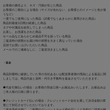
お客様の責任より、キズ・汚損が生じた商品
お客様のご都合による場合（サイズが合わない、お客様とのイメージと色が違
うなど）
一度でもご使用になった商品（試着でなくあきらかに着用された商品）
商品到着後3日間が経過した商品
タグや付属品を紛失してしまった商品
お直し、お洗濯をされた商品
セール品などあらかじめ返品不可を謳っている商品
ご返送時の状態がお届け時の状態を大きく異なっていた場合
店頭でお買い上げいただいた商品
メールでのご連絡なしに、ご返送頂きました商品
・返金
商品到着時に破損していた等の当社あるいは配送業者側の理由による返品に関
しましては、商品代金と送料・代引き手数料を返金させていただきます。
●代金引換払いの場合：お客様の預金口座へお振込みいたします。お振込みは
ご本人様の口座に限ります。
●クレジットカード払いの場合：クレジットカード会社を通して決済金額の変
更にて対応させていただいております。
ご返金手続き時に、ご利用のクレジットカード締め日により当初のご請求が確