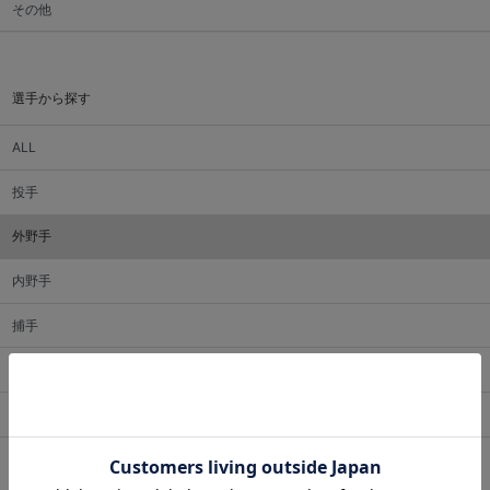
その他
選手から探す
ALL
投手
外野手
内野手
捕手
監督・コーチ
マスコット