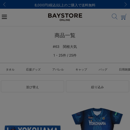
ご注文集中による発送についてのお知らせ
商品一覧
#63 関根大気
1 - 25件 / 25件
タオル
応援グッズ
アパレル
キャップ
バッグ
日用雑
並び替え
絞り込み