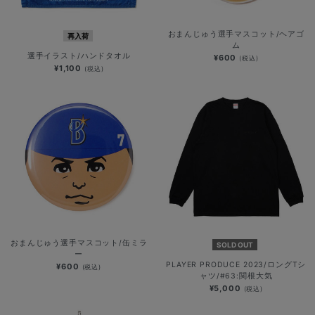
おまんじゅう選手マスコット/ヘアゴ
再入荷
ム
選手イラスト/ハンドタオル
¥600
(税込)
¥1,100
(税込)
おまんじゅう選手マスコット/缶ミラ
SOLD OUT
ー
PLAYER PRODUCE 2023/ロングTシ
¥600
(税込)
ャツ/#63:関根大気
¥5,000
(税込)