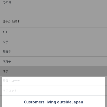
その他
選手から探す
ALL
投手
外野手
内野手
捕手
監督・コーチ
マスコット