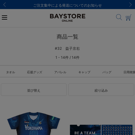
ご注文集中による発送についてのお知らせ
商品一覧
#32 益子京右
1 - 14件 / 14件
タオル
応援グッズ
アパレル
キャップ
バッグ
日用雑
並び替え
絞り込み