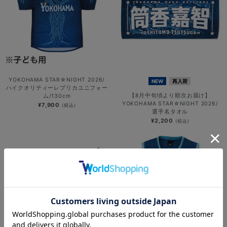
YOKOHAMA STAR☆NIGHT 2026/
NEW
再入荷
ハイクオリティーレプリカユニフォー
【8月中旬頃より順次お届け】
ム/130cm
YOKOHAMA STAR☆NIGHT 2026/
¥7,900
(税込)
選手名タオル
¥2,200
(税込)