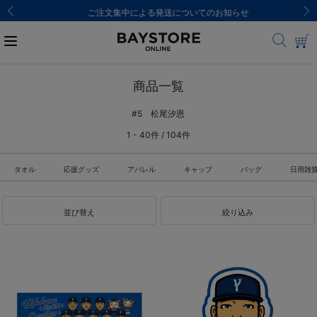
ご注文集中による発送についてのお知らせ
商品一覧
#5 松尾汐恩
1 - 40件 / 104件
タオル
応援グッズ
アパレル
キャップ
バッグ
日用雑
並び替え
絞り込み