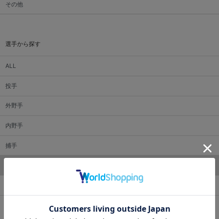
その他
選手から探す
ALL
投手
外野手
内野手
捕手
監督・コーチ
マスコット