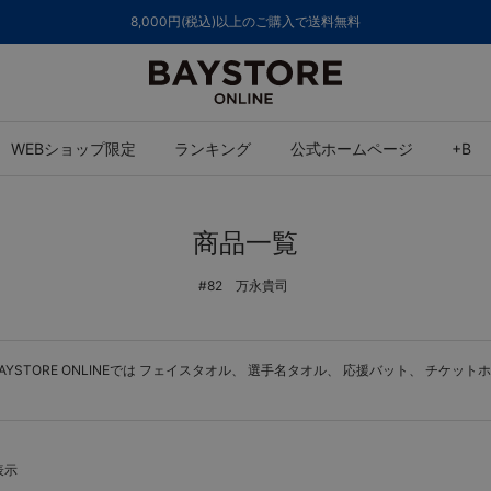
ご注文集中による発送についてのお知らせ
WEBショップ限定
ランキング
公式ホームページ
+B
商品一覧
#82 万永貴司
TORE ONLINEでは
フェイスタオル
、
選手名タオル
、
応援バット
、
チケットホ
表示