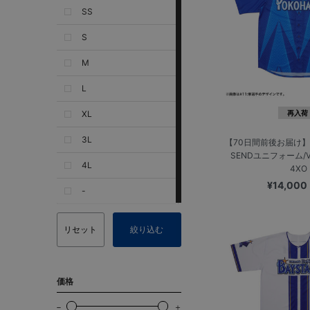
SS
S
M
L
XL
再入荷
3L
【70日間前後お届け】
SENDユニフォーム/VI
4L
4XO
¥14,000
-
リセット
絞り込む
価格