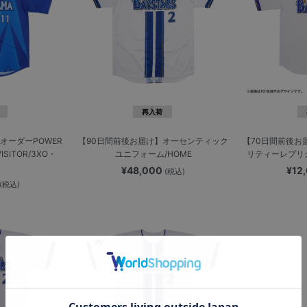
再入荷
オーダーPOWER
【90日間前後お届け】オーセンティック
【70日間前後お
SITOR/3XO・
ユニフォーム/HOME
リティーレプリカ
¥48,000
¥12
(税込)
(税込)