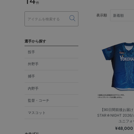
14
件
表示順
選手から探す
投手
外野手
捕手
内野手
監督・コーチ
【90日間前後お届け】
マスコット
STAR☆NIGHT 20
ユニフォ
¥48,00
カテゴリ