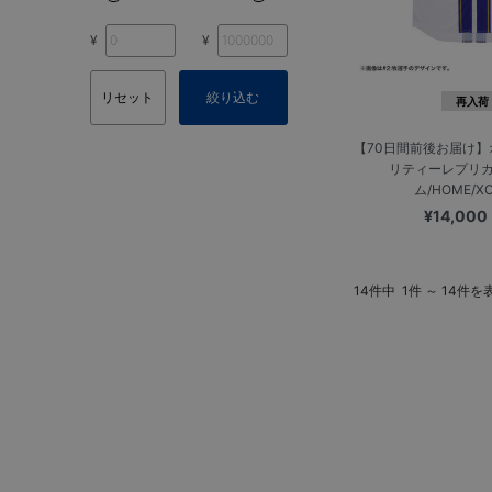
¥
¥
リセット
絞り込む
再入荷
【70日間前後お届け
リティーレプリ
ム/HOME/X
¥14,000
14件中
1件 ～ 14件を