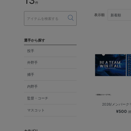
13
件
表示順
選手から探す
投手
外野手
捕手
内野手
監督・コーチ
2026/メンバー
マスコット
¥500
(
カテゴリ