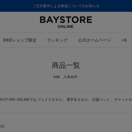
ご注文集中による発送についてのお知らせ
WEBショップ限定
ランキング
公式ホームページ
+B
商品一覧
#88 入来祐作
TORE ONLINEでは
フェイスタオル
、
選手名タオル
、
応援バット
、
チケットホ
表示