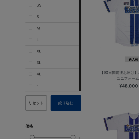
SS
S
M
L
XL
再入荷
3L
【90日間前後お届け
4L
ユニフォーム/
-
¥48,00
リセット
絞り込む
価格