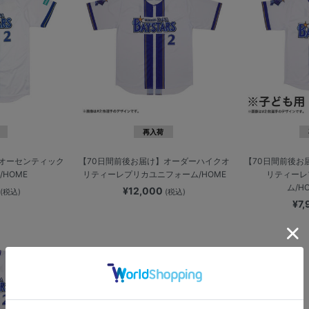
再入荷
】オーセンティック
【70日間前後お届け】オーダーハイクオ
【70日間前後お
HOME
リティーレプリカユニフォーム/HOME
リティーレ
ム/H
0
¥12,000
(税込)
(税込)
¥7