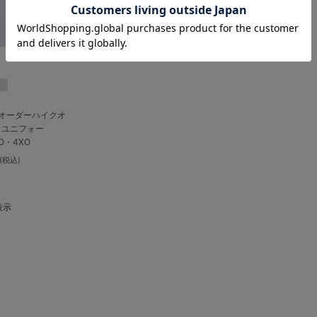
】オーダーハイクオ
カユニフォー
XO・4XO
(税込)
表示