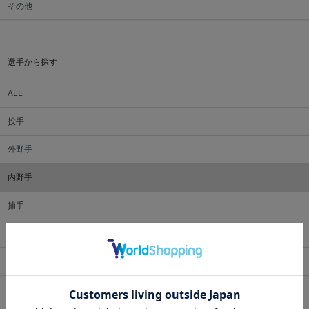
その他
選手から探す
ALL
投手
外野手
内野手
捕手
監督・コーチ
マスコット