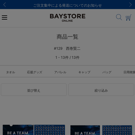
ご注文集中による発送についてのお知らせ
商品一覧
#129 西巻賢二
1 - 13件 / 13件
タオル
応援グッズ
アパレル
キャップ
バッグ
日用雑
並び替え
絞り込み