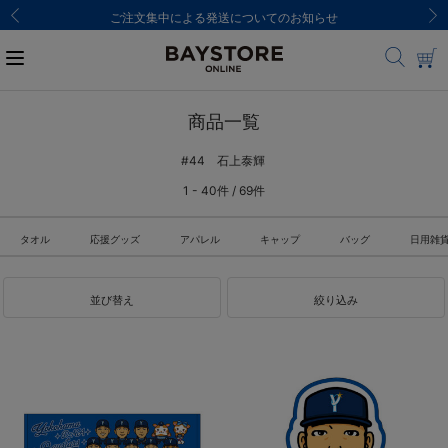
ご注文集中による発送についてのお知らせ
商品一覧
#44 石上泰輝
1 - 40件 / 69件
タオル
応援グッズ
アパレル
キャップ
バッグ
日用雑
並び替え
絞り込み