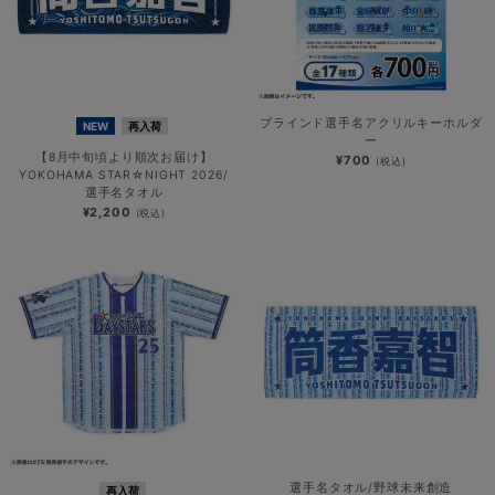
ブラインド選手名アクリルキーホルダ
NEW
再入荷
ー
【8月中旬頃より順次お届け】
¥700
(税込)
YOKOHAMA STAR☆NIGHT 2026/
選手名タオル
¥2,200
(税込)
選手名タオル/野球未来創造
再入荷