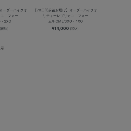
】オーダーハイクオ
【70日間前後お届け】オーダーハイクオ
カユニフォー
リティーレプリカユニフォー
O・2XO
ム/HOME/3XO・4XO
¥14,000
(税込)
(税込)
表示