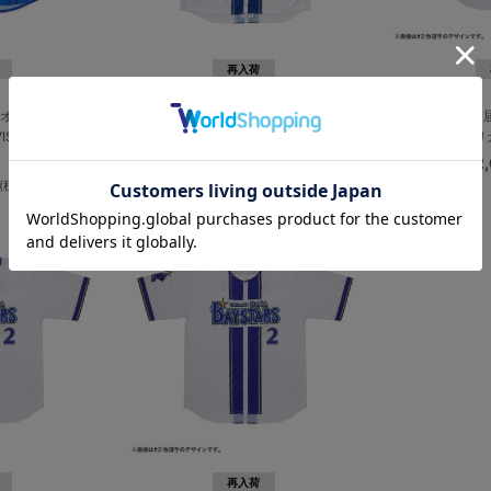
再入荷
オーダーPOWER
【90日間前後お届け】オーセンティック
【70日間前後お
SITOR/3XO・
ユニフォーム/HOME
リティーレプリカ
¥48,000
¥12
(税込)
(税込)
再入荷