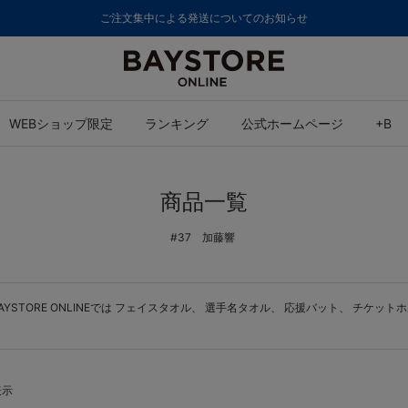
ご注文集中による発送についてのお知らせ
WEBショップ限定
ランキング
公式ホームページ
+B
商品一覧
#37 加藤響
TORE ONLINEでは
フェイスタオル
、
選手名タオル
、
応援バット
、
チケットホ
表示