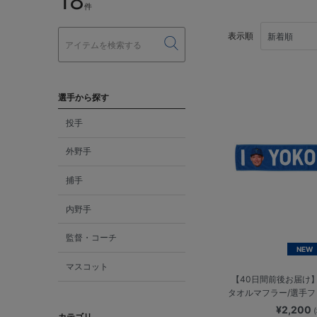
18
件
表示順
選手から探す
投手
外野手
捕手
内野手
監督・コーチ
NEW
マスコット
【40日間前後お届け】I
タオルマフラー/選手
¥2,200
カテゴリ