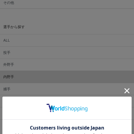
その他
選手から探す
ALL
投手
外野手
内野手
捕手
監督・コーチ
マスコット