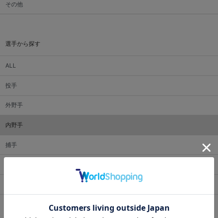
その他
選手から探す
ALL
投手
外野手
内野手
捕手
監督・コーチ
マスコット