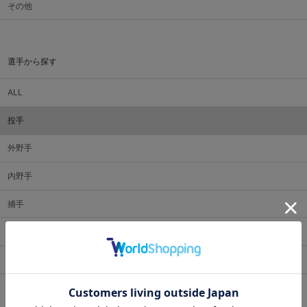
その他
選手から探す
ALL
投手
外野手
内野手
捕手
監督・コーチ
マスコット