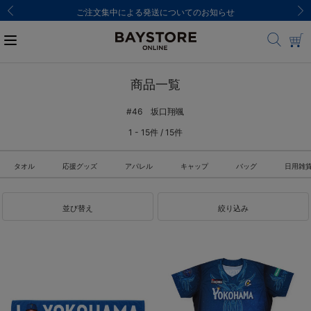
ご注文集中による発送についてのお知らせ
商品一覧
#46 坂口翔颯
1 - 15件 / 15件
タオル
応援グッズ
アパレル
キャップ
バッグ
日用雑
並び替え
絞り込み