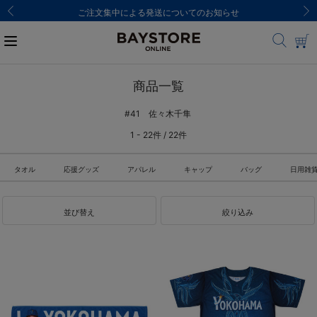
ご注文集中による発送についてのお知らせ
商品一覧
#41 佐々木千隼
1 - 22件 / 22件
タオル
応援グッズ
アパレル
キャップ
バッグ
日用雑
並び替え
絞り込み