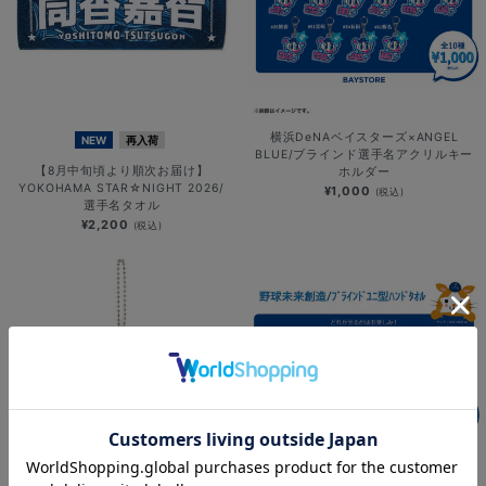
横浜DeNAベイスターズ×ANGEL
NEW
再入荷
BLUE/ブラインド選手名アクリルキー
【8月中旬頃より順次お届け】
ホルダー
YOKOHAMA STAR☆NIGHT 2026/
¥1,000
(税込)
選手名タオル
¥2,200
(税込)