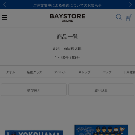
ご注文集中による発送についてのお知らせ
商品一覧
#54 石田裕太郎
1 - 40件 / 93件
タオル
応援グッズ
アパレル
キャップ
バッグ
日用雑
並び替え
絞り込み