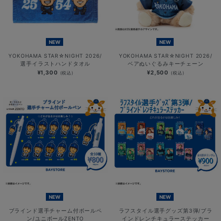
NEW
NEW
YOKOHAMA STAR☆NIGHT 2026/
YOKOHAMA STAR☆NIGHT 2026/
選手イラストハンドタオル
ベアぬいぐるみキーチェーン
¥1,300
¥2,500
(税込)
(税込)
NEW
NEW
ブラインド選手チャーム付ボールペ
ラフスタイル選手グッズ第3弾/ブラ
ン/ユニボールZENTO
インドレンチキュラーステッカー