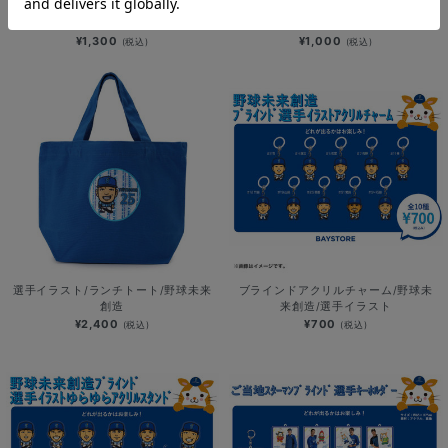
PVCユニフォーム型キーホルダー/野
ブラインドユニフォーム型ハンドタオ
球未来創造
ル/野球未来創造
¥1,300
¥1,000
(税込)
(税込)
選手イラスト/ランチトート/野球未来
ブラインドアクリルチャーム/野球未
創造
来創造/選手イラスト
¥2,400
¥700
(税込)
(税込)