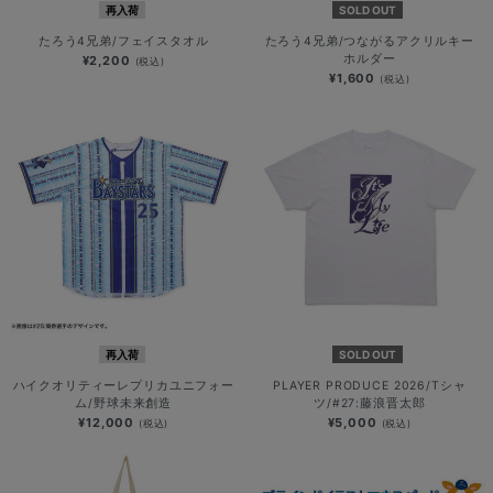
再入荷
SOLD OUT
たろう4兄弟/フェイスタオル
たろう4兄弟/つながるアクリルキー
ホルダー
¥2,200
(税込)
¥1,600
(税込)
再入荷
SOLD OUT
ハイクオリティーレプリカユニフォー
PLAYER PRODUCE 2026/Tシャ
ム/野球未来創造
ツ/#27:藤浪晋太郎
¥12,000
¥5,000
(税込)
(税込)