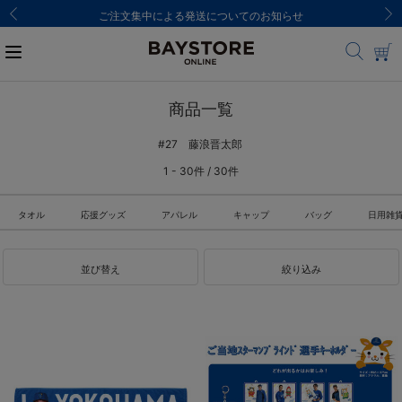
ご注文集中による発送についてのお知らせ
商品一覧
#27 藤浪晋太郎
1 - 30件 / 30件
タオル
応援グッズ
アパレル
キャップ
バッグ
日用雑
並び替え
絞り込み