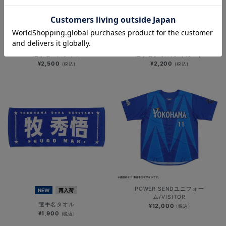
選手名ペンライト
選手名タオル/ジャガード
¥2,500
¥2,200
(税込)
(税込)
POWER SENDユニフォー
NEW
再入荷
ム/VISITOR
選手名タオル
¥12,000
(税込)
¥1,900
(税込)