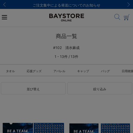
ご注文集中による発送についてのお知らせ
商品一覧
#102 清水麻成
1 - 13件 / 13件
タオル
応援グッズ
アパレル
キャップ
バッグ
日用雑
並び替え
絞り込み