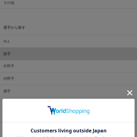
その他
選手から探す
ALL
投手
外野手
内野手
捕手
監督・コーチ
マスコット