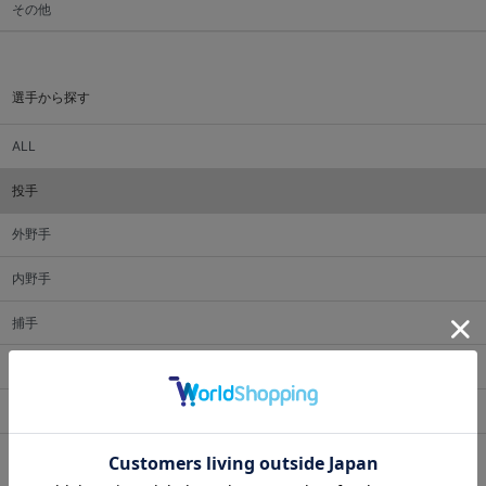
その他
選手から探す
ALL
投手
外野手
内野手
捕手
監督・コーチ
マスコット