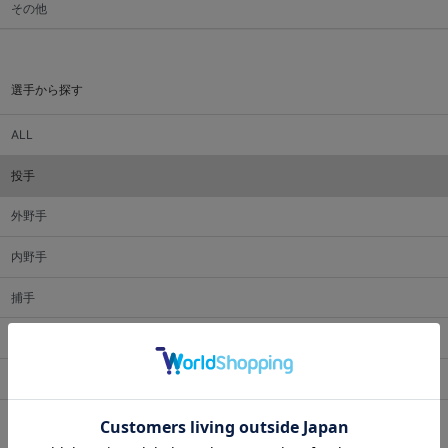
その他
選手から探す
ALL
投手
外野手
内野手
捕手
監督・コーチ
マスコット