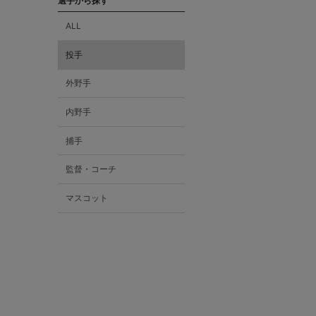
選手から探す
ALL
投手
外野手
内野手
捕手
監督・コーチ
マスコット