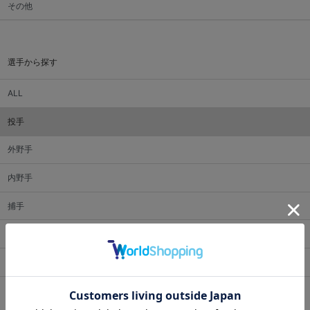
その他
選手から探す
ALL
投手
外野手
内野手
捕手
監督・コーチ
マスコット