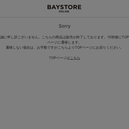
Sorry
誠に申し訳ございません。こちらの商品は販売が終了しております。10秒後にTOP
ページに遷移します。
遷移しない場合は、お手数ですがこちらよりTOPページにお戻りください。
TOPページは
こちら